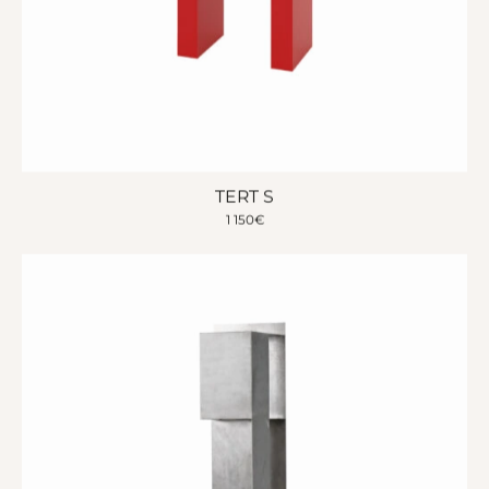
TERT S
1 150
€