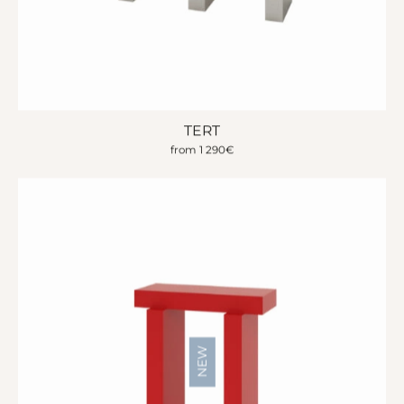
TERT
from
1 290
€
NEW