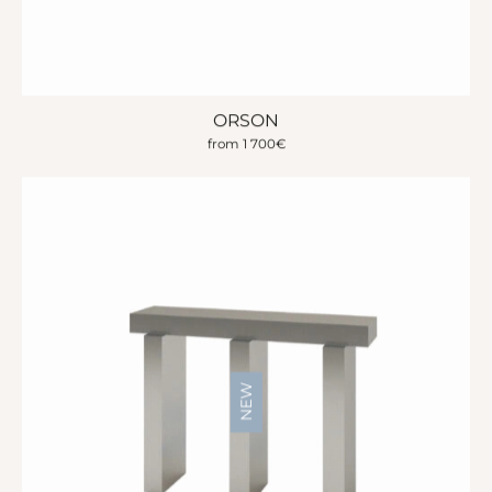
ORSON
from
1 700
€
NEW