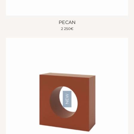
PECAN
2 250
€
NEW