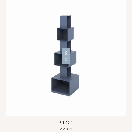
NEW
SLOP
2 200
€