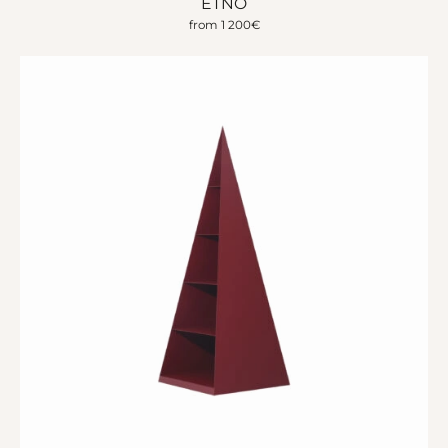
ETNO
from
1 200
€