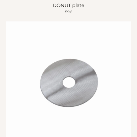
DONUT plate
59
€