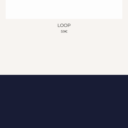
LOOP
59
€