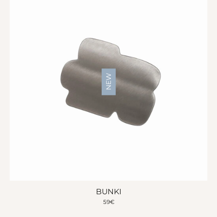
NEW
BUNKI
59
€