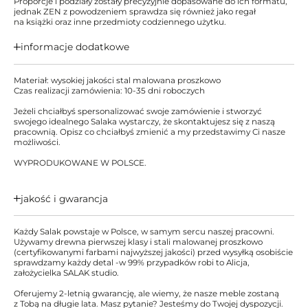
Proporcje i podziały zostały precyzyjnie dopasowane do ich formatu,
jednak ZEN z powodzeniem sprawdza się również jako regał
na książki oraz inne przedmioty codziennego użytku.
informacje dodatkowe
Materiał: wysokiej jakości stal malowana proszkowo
Czas realizacji zamówienia: 10-35 dni roboczych
Jeżeli chciałbyś spersonalizować swoje zamówienie i stworzyć
swojego idealnego Salaka wystarczy, że skontaktujesz się z naszą
pracownią. Opisz co chciałbyś zmienić a my przedstawimy Ci nasze
możliwości.
WYPRODUKOWANE W POLSCE.
jakość i gwarancja
Każdy Salak powstaje w Polsce, w samym sercu naszej pracowni.
Używamy drewna pierwszej klasy i stali malowanej proszkowo
(certyfikowanymi farbami najwyższej jakości) przed wysyłką osobiście
sprawdzamy każdy detal -w 99% przypadków robi to Alicja,
założycielka SALAK studio.
Oferujemy 2-letnią gwarancję, ale wiemy, że nasze meble zostaną
z Tobą na długie lata. Masz pytanie? Jesteśmy do Twojej dyspozycji.