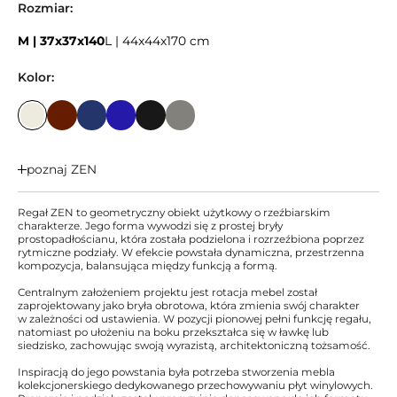
Rozmiar:
M | 37x37x140
L | 44x44x170 cm
Kolor:
poznaj ZEN
Regał ZEN to geometryczny obiekt użytkowy o rzeźbiarskim
charakterze. Jego forma wywodzi się z prostej bryły
prostopadłościanu, która została podzielona i rozrzeźbiona poprzez
rytmiczne podziały. W efekcie powstała dynamiczna, przestrzenna
kompozycja, balansująca między funkcją a formą.
Centralnym założeniem projektu jest rotacja mebel został
zaprojektowany jako bryła obrotowa, która zmienia swój charakter
w zależności od ustawienia. W pozycji pionowej pełni funkcję regału,
natomiast po ułożeniu na boku przekształca się w ławkę lub
siedzisko, zachowując swoją wyrazistą, architektoniczną tożsamość.
Inspiracją do jego powstania była potrzeba stworzenia mebla
kolekcjonerskiego dedykowanego przechowywaniu płyt winylowych.