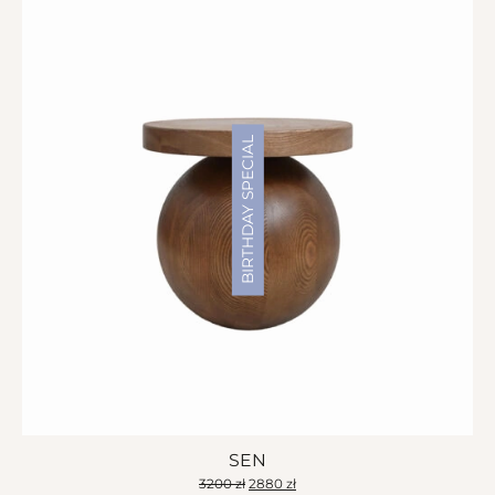
BIRTHDAY SPECIAL
SEN
Pierwotna
Aktualna
3200
zł
2880
zł