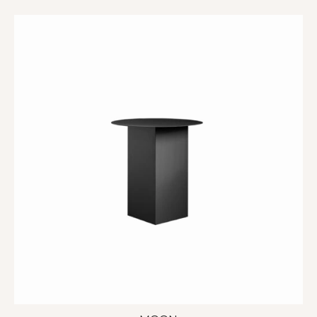
cena
cena
wynosiła:
wynosi:
3200 zł.
2880 zł.