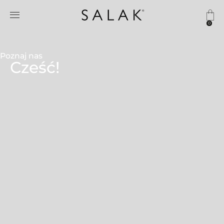
0
Poznaj nas
Cześć!