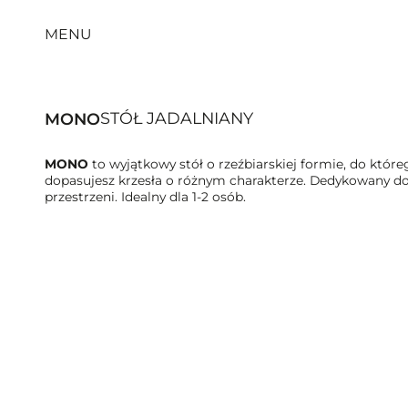
MENU
STÓŁ JADALNIANY
MONO
MONO
to wyjątkowy stół o rzeźbiarskiej formie, do które
dopasujesz krzesła o różnym charakterze. Dedykowany d
przestrzeni. Idealny dla 1-2 osób.