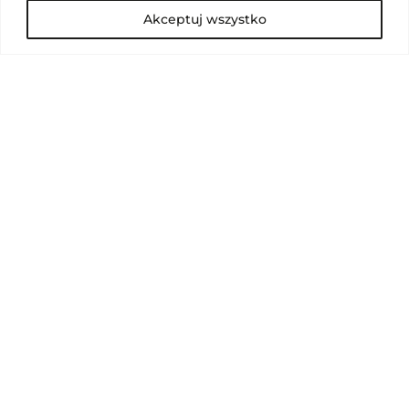
Akceptuj wszystko
Poznaj miejsca gdzie zobaczysz lub kupisz
SALAKI stacjonarnie.