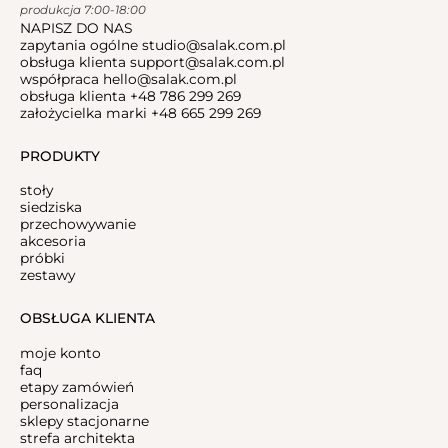
produkcja 7:00-18:00
NAPISZ DO NAS
zapytania ogólne
studio@salak.com.pl
obsługa klienta
support@salak.com.pl
współpraca
hello@salak.com.pl
obsługa klienta
+48 786 299 269
założycielka marki
+48 665 299 269
PRODUKTY
stoły
siedziska
przechowywanie
akcesoria
próbki
zestawy
OBSŁUGA KLIENTA
moje konto
faq
etapy zamówień
personalizacja
sklepy stacjonarne
strefa architekta