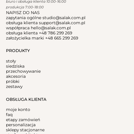
biuro i obsługa klienta 10:00-16:00
produkcja 7:00-18:00
NAPISZ DO NAS
zapytania ogólne
studio@salak.com.pl
obsługa klienta
support@salak.com.pl
współpraca
hello@salak.com.pl
obsługa klienta
+48 786 299 269
założycielka marki
+48 665 299 269
PRODUKTY
stoły
siedziska
przechowywanie
akcesoria
próbki
zestawy
OBSŁUGA KLIENTA
moje konto
faq
etapy zamówień
personalizacja
sklepy stacjonarne