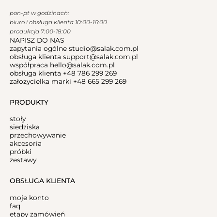
pon-pt w godzinach:
biuro i obsługa klienta 10:00-16:00
produkcja 7:00-18:00
NAPISZ DO NAS
zapytania ogólne
studio@salak.com.pl
obsługa klienta
support@salak.com.pl
współpraca
hello@salak.com.pl
obsługa klienta
+48 786 299 269
założycielka marki
+48 665 299 269
PRODUKTY
stoły
siedziska
przechowywanie
akcesoria
próbki
zestawy
OBSŁUGA KLIENTA
moje konto
faq
etapy zamówień