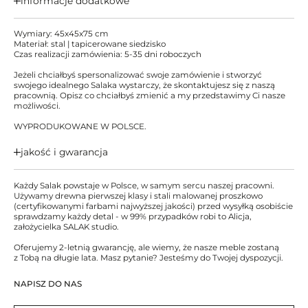
informacje dodatkowe
Wymiary: 45x45x75 cm
Materiał: stal | tapicerowane siedzisko
Czas realizacji zamówienia: 5-35 dni roboczych
Jeżeli chciałbyś spersonalizować swoje zamówienie i stworzyć
swojego idealnego Salaka wystarczy, że skontaktujesz się z naszą
pracownią. Opisz co chciałbyś zmienić a my przedstawimy Ci nasze
możliwości.
WYPRODUKOWANE W POLSCE.
jakość i gwarancja
Każdy Salak powstaje w Polsce, w samym sercu naszej pracowni.
Używamy drewna pierwszej klasy i stali malowanej proszkowo
(certyfikowanymi farbami najwyższej jakości) przed wysyłką osobiście
sprawdzamy każdy detal - w 99% przypadków robi to Alicja,
założycielka SALAK studio.
Oferujemy 2-letnią gwarancję, ale wiemy, że nasze meble zostaną
z Tobą na długie lata. Masz pytanie? Jesteśmy do Twojej dyspozycji.
NAPISZ DO NAS