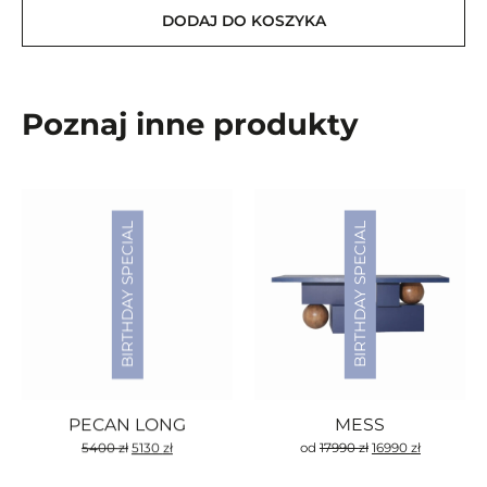
DODAJ DO KOSZYKA
Poznaj inne produkty
BIRTHDAY SPECIAL
BIRTHDAY SPECIAL
PECAN LONG
MESS
Pierwotna
Aktualna
Pierwotna
Aktualna
5400
zł
5130
zł
od
17990
zł
16990
zł
cena
cena
cena
cena