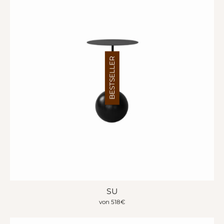
BESTSELLER
SU
von
518
€