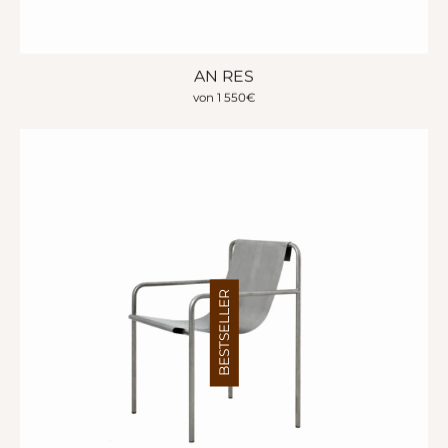
AN RES
von
1 550
€
BESTSELLER