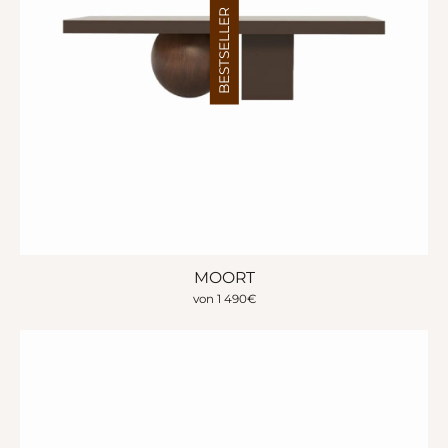
BESTSELLER
MOORT
von
1 490
€