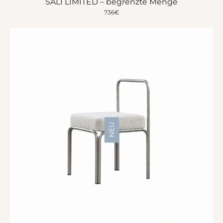
SALI LIMITED – begrenzte Menge
736
€
NEU