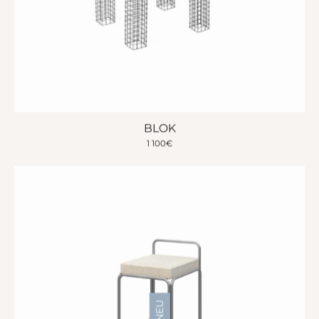
BLOK
1 100
€
NEU