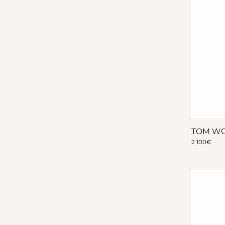
TOM W
2 100
€