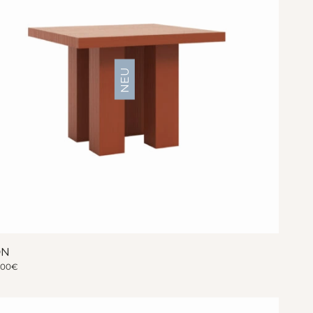
NEU
ON
400
€