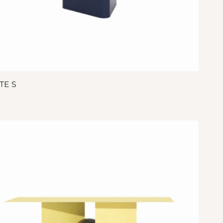
TE S
€