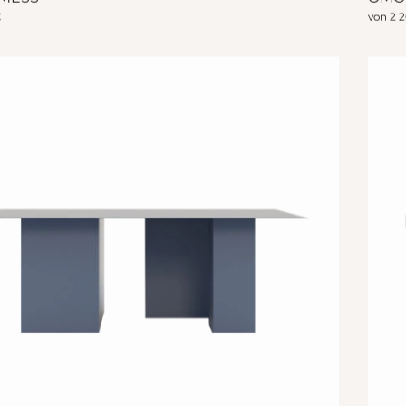
€
von
2 