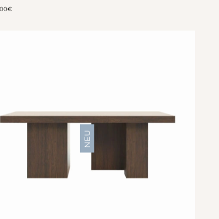
200
€
NEU