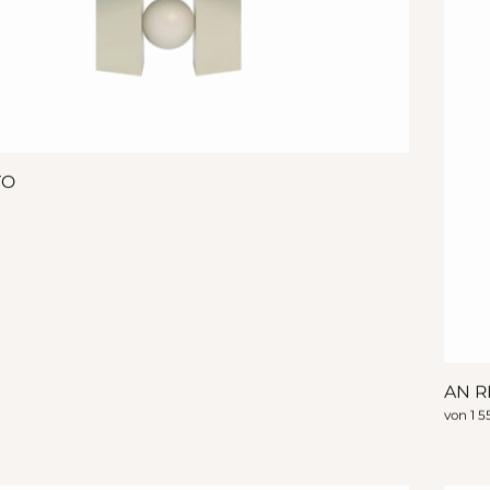
TO
AN R
von
1 5