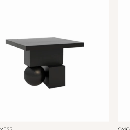
 MESS
OMO