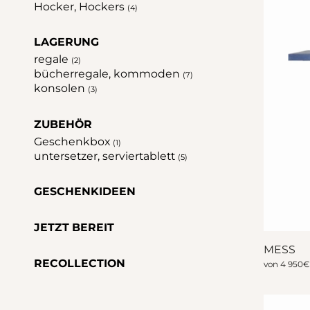
Hocker, Hockers
(4)
LAGERUNG
regale
(2)
bücherregale, kommoden
(7)
konsolen
(3)
ZUBEHÖR
Geschenkbox
(1)
untersetzer, serviertablett
(5)
GESCHENKIDEEN
JETZT BEREIT
MESS
RECOLLECTION
von
4 950