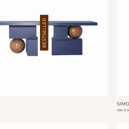
BESTSELLER
SIM
€
von
3 