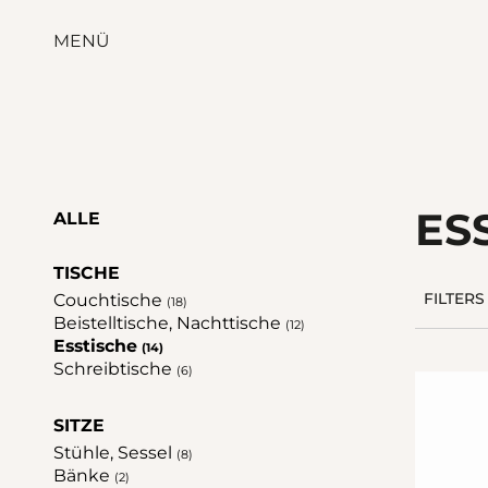
MENÜ
ES
ALLE
TISCHE
Couchtische
FILTERS
(18)
Beistelltische, Nachttische
(12)
Esstische
(14)
Schreibtische
(6)
SITZE
Stühle, Sessel
(8)
Bänke
(2)