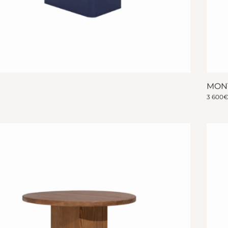
MON
€
3 600