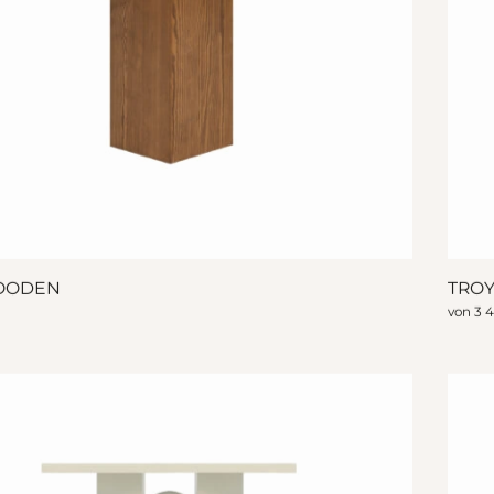
OODEN
TRO
von
3 