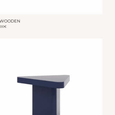
 WOODEN
000
€