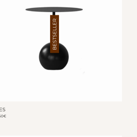
BESTSELLER
ES
50
€