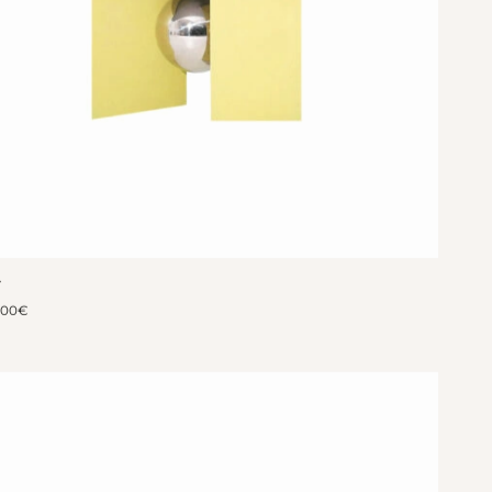
Y
400
€