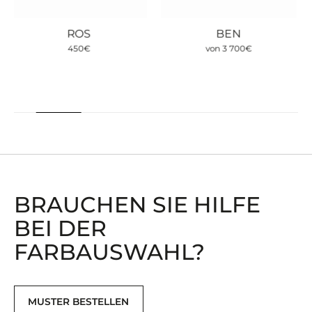
BEN
SALI LIMITED –
begrenzte Menge
von
3 700
€
736
€
BRAUCHEN SIE HILFE
BEI ​​DER
FARBAUSWAHL?
MUSTER BESTELLEN