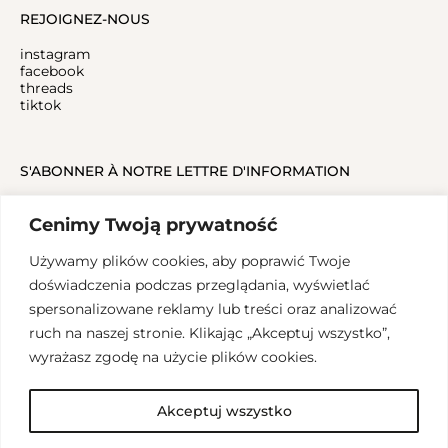
REJOIGNEZ-NOUS
instagram
facebook
threads
tiktok
S'ABONNER À NOTRE LETTRE D'INFORMATION
Cenimy Twoją prywatność
Używamy plików cookies, aby poprawić Twoje
doświadczenia podczas przeglądania, wyświetlać
spersonalizowane reklamy lub treści oraz analizować
ruch na naszej stronie. Klikając „Akceptuj wszystko”,
Copyrights 2024, SALAK Studio
wyrażasz zgodę na użycie plików cookies.
Conception graphique: Aleksandra Groblewska, Mise en œuvre:
walaszczyk.studio
Akceptuj wszystko