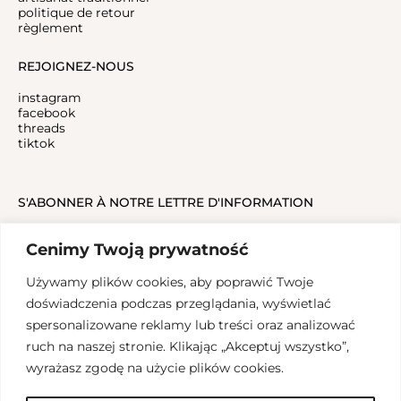
politique de retour
règlement
REJOIGNEZ-NOUS
instagram
facebook
threads
tiktok
S'ABONNER À NOTRE LETTRE D'INFORMATION
Cenimy Twoją prywatność
Używamy plików cookies, aby poprawić Twoje
doświadczenia podczas przeglądania, wyświetlać
spersonalizowane reklamy lub treści oraz analizować
ruch na naszej stronie. Klikając „Akceptuj wszystko”,
Copyrights 2024, SALAK Studio
wyrażasz zgodę na użycie plików cookies.
Conception graphique: Aleksandra Groblewska, Mise en œuvre:
walaszczyk.studio