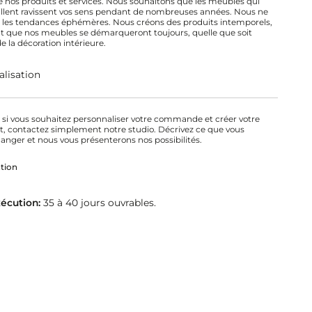
de nos produits et services. Nous souhaitons que les meubles qui
llent ravissent vos sens pendant de nombreuses années. Nous ne
 les tendances éphémères. Nous créons des produits intemporels,
t que nos meubles se démarqueront toujours, quelle que soit
de la décoration intérieure.
lisation
, si vous souhaitez personnaliser votre commande et créer votre
it, contactez simplement notre studio. Décrivez ce que vous
anger et nous vous présenterons nos possibilités.
tion
xécution:
35 à 40 jours ouvrables.