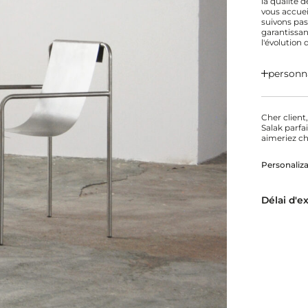
la qualité 
vous accuei
suivons pas
garantissan
l'évolution 
personna
Cher client
Salak parfa
aimeriez ch
Personaliza
Délai d'e