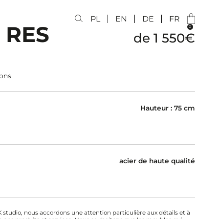
PL
EN
DE
FR
 RES
0
de
1 550
€
ons
Hauteur : 75 cm
l
acier de haute qualité
studio, nous accordons une attention particulière aux détails et à