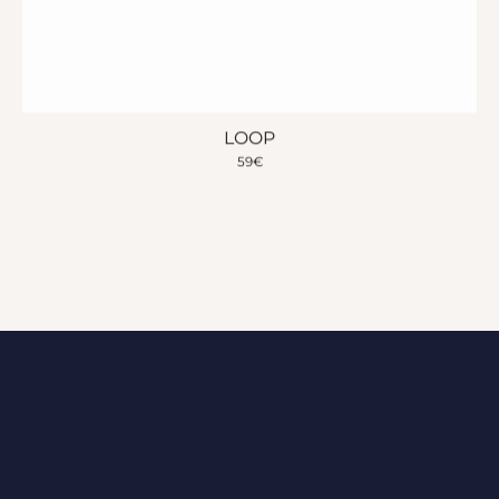
LOOP
59
€